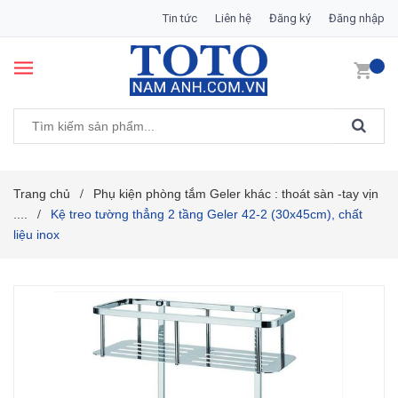
Tin tức
Liên hệ
Đăng ký
Đăng nhập
Trang chủ
Phụ kiện phòng tắm Geler khác : thoát sàn -tay vịn
/
....
Kệ treo tường thẳng 2 tầng Geler 42-2 (30x45cm), chất
/
liệu inox