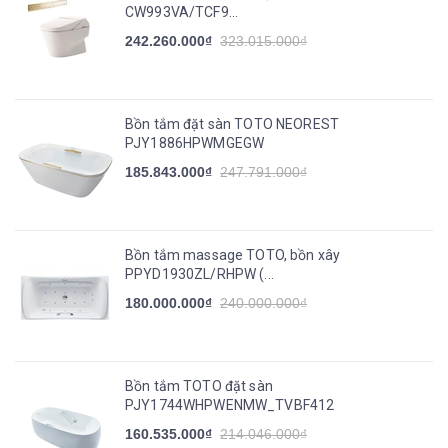
CW993VA/TCF9...
242.260.000₫
323.015.000₫
Bồn tắm đặt sàn TOTO NEOREST
PJY1886HPWMGEGW
185.843.000₫
247.791.000₫
Bồn tắm massage TOTO, bồn xây
PPYD1930ZL/RHPW (...
180.000.000₫
240.000.000₫
Bồn tắm TOTO đặt sàn
PJY1744WHPWENMW_TVBF412
160.535.000₫
214.046.000₫