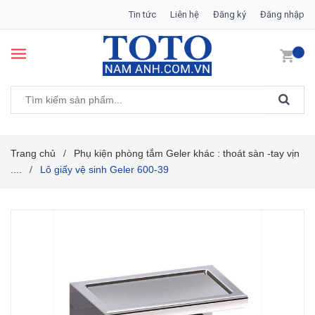
Tin tức
Liên hệ
Đăng ký
Đăng nhập
Trang chủ
Phụ kiện phòng tắm Geler khác : thoát sàn -tay vịn
/
....
Lô giấy vệ sinh Geler 600-39
/