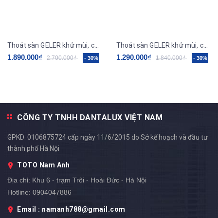
Thoát sàn GELER khử mùi, chống côn trùng GL14
Thoát sàn GELER khử mùi, chống côn trùng GL12
1.890.000₫
1.290.000₫
2.700.000₫
1.840.000₫
- 30%
- 30%
CÔNG TY TNHH DANTALUX VIỆT NAM
GPKD: 0106875724 cấp ngày 11/6/2015 do Sở kế hoạch và đầu tư
thành phố Hà Nội
TOTO Nam Anh
Địa chỉ:
Khu 6 - trạm Trôi - Hoài Đức - Hà Nội
Hotline:
0904047886
Email : namanh788@gmail.com