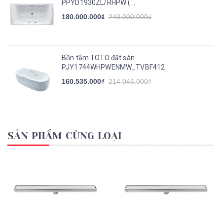
PPYD1930ZL/RHPW (...
180.000.000₫
240.000.000₫
Bồn tắm TOTO đặt sàn
PJY1744WHPWENMW_TVBF412
160.535.000₫
214.046.000₫
SẢN PHẨM CÙNG LOẠI