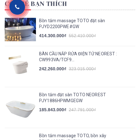
CÓ THỂ BẠN THÍCH
Bồn tắm massage TOTO đặt sàn
PJYD2200PWE#GW
414.300.000₫
552.410.000₫
BÀN CẦU NẮP RỬA ĐIỆN TỬ NEOREST :
CW993VA/TCF9...
242.260.000₫
323.015.000₫
Bồn tắm đặt sàn TOTO NEOREST
PJY1886HPWMGEGW
185.843.000₫
247.791.000₫
Bồn tắm massage TOTO, bồn xây