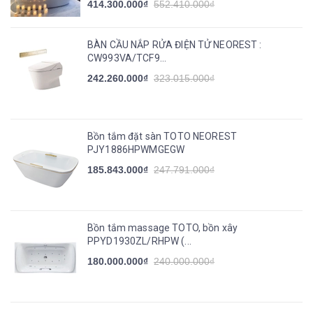
414.300.000₫
552.410.000₫
BÀN CẦU NẮP RỬA ĐIỆN TỬ NEOREST :
CW993VA/TCF9...
242.260.000₫
323.015.000₫
Bồn tắm đặt sàn TOTO NEOREST
PJY1886HPWMGEGW
185.843.000₫
247.791.000₫
Bồn tắm massage TOTO, bồn xây
PPYD1930ZL/RHPW (...
180.000.000₫
240.000.000₫