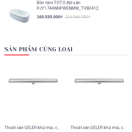
Bồn tắm TOTO đặt sàn
PJY1744WHPWENMW_TVBF412
160.535.000₫
214.046.000₫
SẢN PHẨM CÙNG LOẠI
Thoát sàn GELER khử mùi, chống côn trùng GL14
Thoát sàn GELER khử mùi, chống côn trùng GL12