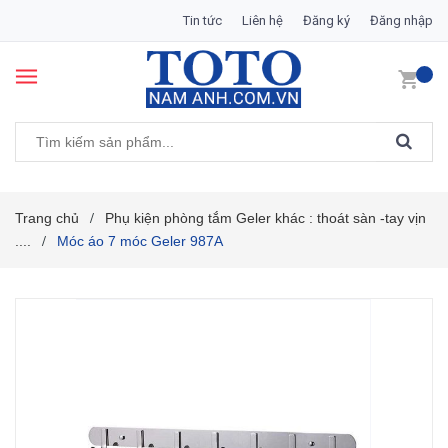
Tin tức
Liên hệ
Đăng ký
Đăng nhập
Trang chủ
Phụ kiện phòng tắm Geler khác : thoát sàn -tay vịn
/
....
Móc áo 7 móc Geler 987A
/