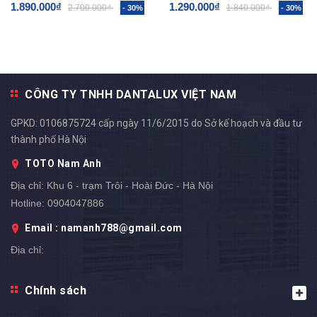
1.890.000₫
1.290.000₫
2.700.000₫
1.840.000₫
- 30%
- 30%
CÔNG TY TNHH DANTALUX VIỆT NAM
GPKD: 0106875724 cấp ngày 11/6/2015 do Sở kế hoạch và đầu tư
thành phố Hà Nội
TOTO Nam Anh
Địa chỉ:
Khu 6 - trạm Trôi - Hoài Đức - Hà Nội
Hotline:
0904047886
Email : namanh788@gmail.com
Địa chỉ: