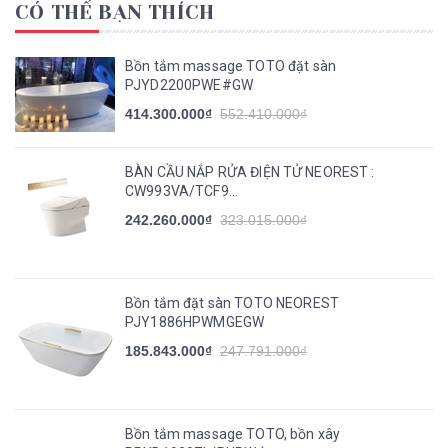
CÓ THỂ BẠN THÍCH
Bồn tắm massage TOTO đặt sàn
PJYD2200PWE#GW
414.300.000₫
552.410.000₫
BÀN CẦU NẮP RỬA ĐIỆN TỬ NEOREST :
CW993VA/TCF9...
242.260.000₫
323.015.000₫
Bồn tắm đặt sàn TOTO NEOREST
PJY1886HPWMGEGW
185.843.000₫
247.791.000₫
Bồn tắm massage TOTO, bồn xây