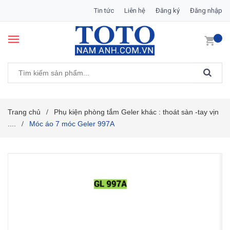
Tin tức
Liên hệ
Đăng ký
Đăng nhập
Trang chủ
Phụ kiện phòng tắm Geler khác : thoát sàn -tay vịn
/
....
Móc áo 7 móc Geler 997A
/