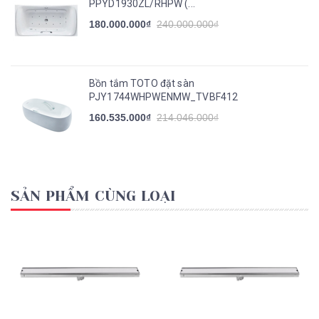
PPYD1930ZL/RHPW (...
180.000.000₫
240.000.000₫
Bồn tắm TOTO đặt sàn
PJY1744WHPWENMW_TVBF412
160.535.000₫
214.046.000₫
SẢN PHẨM CÙNG LOẠI