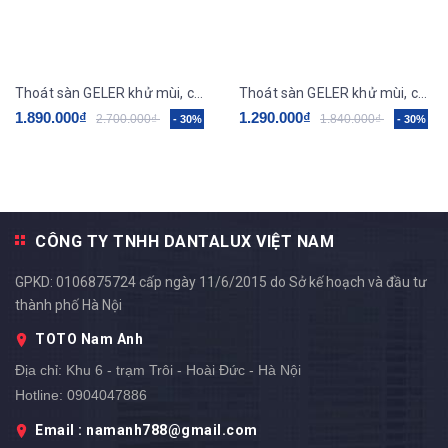
Thoát sàn GELER khử mùi, chống côn trùng GL14
Thoát sàn GELER khử mùi, chống côn trùng GL12
1.890.000₫
1.290.000₫
2.700.000₫
1.840.000₫
- 30%
- 30%
CÔNG TY TNHH DANTALUX VIỆT NAM
GPKD: 0106875724 cấp ngày 11/6/2015 do Sở kế hoạch và đầu tư
thành phố Hà Nội
TOTO Nam Anh
Địa chỉ:
Khu 6 - trạm Trôi - Hoài Đức - Hà Nội
Hotline:
0904047886
Email : namanh788@gmail.com