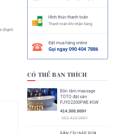
Hình thức thanh toán
Thanh toán khi nhận hàng
hi chạm
Đặt mua hàng online
Gọi ngay
090 404 7886
CÓ THỂ BẠN THÍCH
Bồn tắm massage
TOTO đặt sàn
PJYD2200PWE#GW
414.300.000₫
552.410.000₫
BÀN CẦU NẮP RỬA