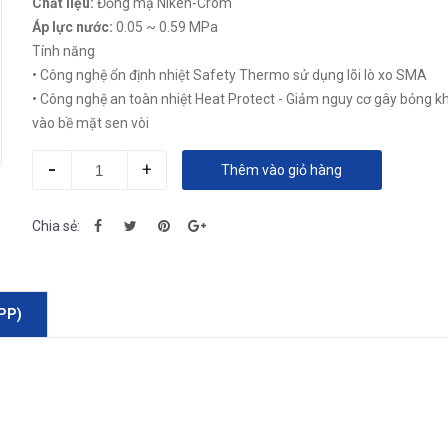
Chất liệu:
Đồng mạ Niken-Crom
Áp lực nước:
0.05 ~ 0.59 MPa
Tính năng
• Công nghệ ổn định nhiệt Safety Thermo sử dụng lõi lò xo SMA
• Công nghệ an toàn nhiệt Heat Protect - Giảm nguy cơ gây bỏng k
vào bề mặt sen vòi
-
+
Thêm vào giỏ hàng
Chia sẻ:
PP)