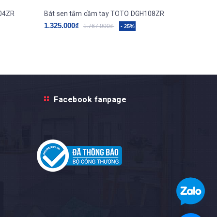
104ZR
Bát sen tắm cầm tay TOTO DGH108ZR
Bát sen
1.325.000₫
1.550.0
1.767.000₫
- 25%
Facebook fanpage