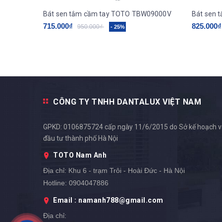
Bát sen tắm cầm tay TOTO TBW09000V
Bát sen 
715.000₫
825.000₫
950.000₫
- 25%
CÔNG TY TNHH DANTALUX VIỆT NAM
GPKD: 0106875724 cấp ngày 11/6/2015 do Sở kế hoạch 
đầu tư thành phố Hà Nội
TOTO Nam Anh
Địa chỉ:
Khu 6 - trạm Trôi - Hoài Đức - Hà Nội
Hotline:
0904047886
Email : namanh788@gmail.com
Địa chỉ: