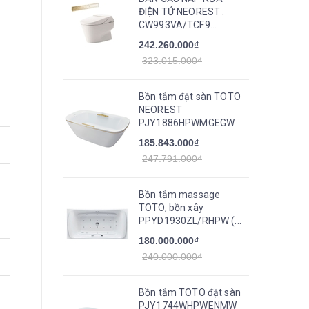
ĐIỆN TỬ NEOREST :
CW993VA/TCF9...
242.260.000₫
323.015.000₫
Bồn tắm đặt sàn TOTO
NEOREST
PJY1886HPWMGEGW
185.843.000₫
247.791.000₫
Bồn tắm massage
TOTO, bồn xây
PPYD1930ZL/RHPW (...
180.000.000₫
240.000.000₫
Bồn tắm TOTO đặt sàn
PJY1744WHPWENMW_TVBF412