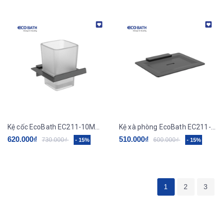
Kệ cốc EcoBath EC211-10MB màu đen mờ
Kệ xà phòng EcoBath EC211-01MB màu đen mờ
620.000₫
510.000₫
730.000₫
600.000₫
- 15%
- 15%
1
2
3