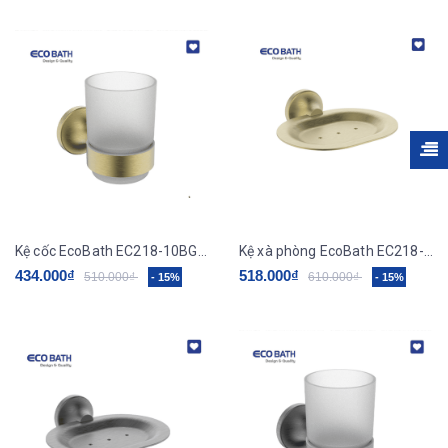
Kệ cốc EcoBath EC218-10BG mầu vàng
Kệ xà phòng EcoBath EC218-01BG màu vàng
434.000₫
518.000₫
510.000₫
610.000₫
- 15%
- 15%