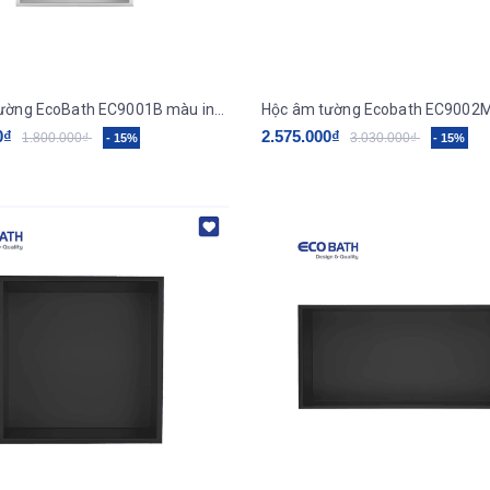
Hộc âm tường EcoBath EC9001B màu inox chải
0₫
2.575.000₫
1.800.000₫
3.030.000₫
- 15%
- 15%