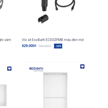
ghi xám
Vòi xịt EcoBath EC002PMB màu đen mờ
629.000₫
740.000₫
- 15%