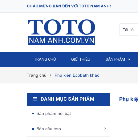
CHÀO MỪNG BẠN ĐẾN VỚI TOTO NAM ANH!
Tất cả
TRANG CHỦ
GIỚI THIỆU
SẢN PHẨM
Trang chủ
Phụ kiện Ecobath khác
/
Phụ ki
DANH MỤC SẢN PHẨM
Sản phẩm nổi bật
Bàn cầu toto