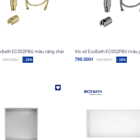
EcoBath EC002PBG màu vàng chải
Vòi xịt EcoBath EC002PBU màu 
799.000₫
940.000₫
940.000₫
- 15%
- 15%