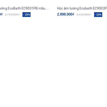
Hộc âm tường EcoBath EC9001PB mầu đen
0₫
2.898.000₫
2.710.000₫
3.410.000₫
- 15%
- 15%