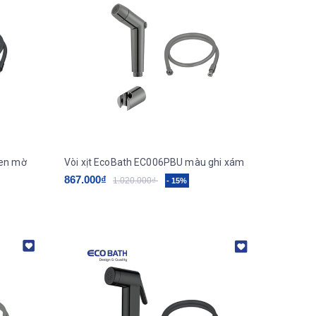
đen mờ
Vòi xịt EcoBath EC006PBU màu ghi xám
867.000₫
1.020.000₫
- 15%