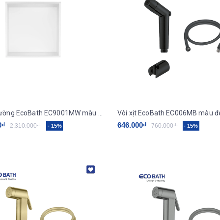
Hộc âm tường EcoBath EC9001MW màu trắng
Vòi xịt EcoBath EC006MB màu 
0₫
646.000₫
2.310.000₫
760.000₫
- 15%
- 15%