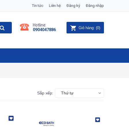
Tin tức
Liên hệ
Đăng ký
Đăng nhập
Hotline:
Giỏ hàng:
(
0
)
0904047886
Sắp xếp:
Thứ tự