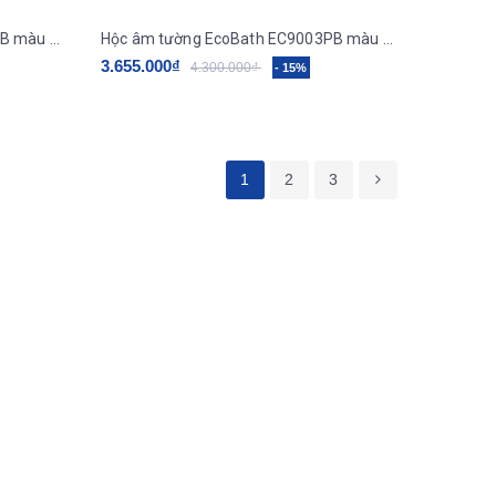
Hộc âm tường Ecobath EC9002PB màu đen
Hộc âm tường EcoBath EC9003PB màu đen .
3.655.000₫
4.300.000₫
- 15%
1
2
3