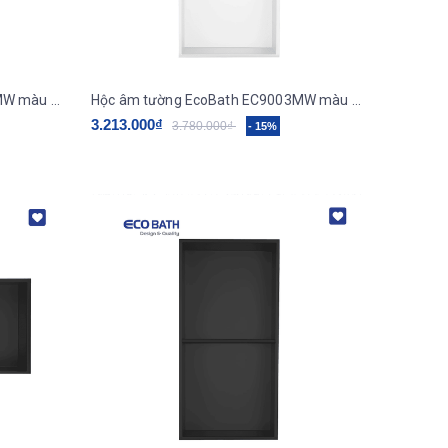
Hộc âm tường Ecobath EC9002MW màu trắng
Hộc âm tường EcoBath EC9003MW màu trắng
3.213.000₫
3.780.000₫
- 15%