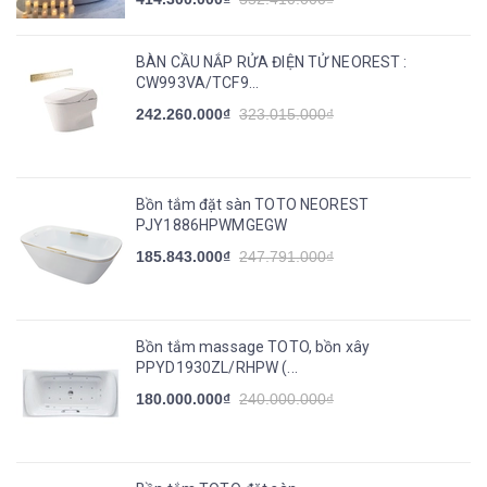
BÀN CẦU NẮP RỬA ĐIỆN TỬ NEOREST :
CW993VA/TCF9...
242.260.000₫
323.015.000₫
Bồn tắm đặt sàn TOTO NEOREST
PJY1886HPWMGEGW
185.843.000₫
247.791.000₫
Bồn tắm massage TOTO, bồn xây
PPYD1930ZL/RHPW (...
180.000.000₫
240.000.000₫