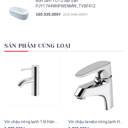
Bồn tắm TOTO đặt sàn
PJY1744WHPWENMW_TVBF412
160.535.000₫
214.046.000₫
SẢN PHẨM CÙNG LOẠI
Vòi chậu nóng lạnh 1 lỗ Hàn Quốc HADO HU-310N
Vòi chậu lavabo nóng lạnh Hàn Quốc ECOFA E801