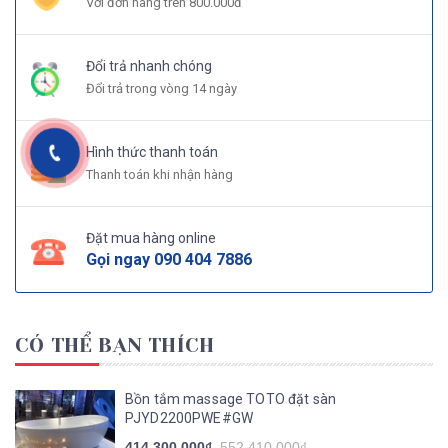
Với đơn hàng trên 800.000đ
Đổi trả nhanh chóng
Đổi trả trong vòng 14 ngày
Hình thức thanh toán
Thanh toán khi nhận hàng
Đặt mua hàng online
Gọi ngay
090 404 7886
CÓ THỂ BẠN THÍCH
Bồn tắm massage TOTO đặt sàn
PJYD2200PWE#GW
414.300.000₫
552.410.000₫