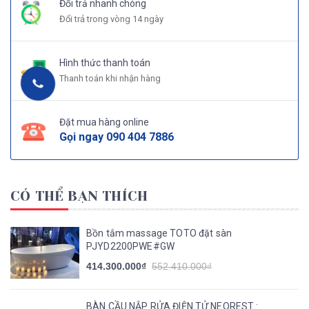
Đổi trả nhanh chóng
Đổi trả trong vòng 14 ngày
Hình thức thanh toán
Thanh toán khi nhận hàng
Đặt mua hàng online
Gọi ngay
090 404 7886
CÓ THỂ BẠN THÍCH
Bồn tắm massage TOTO đặt sàn
PJYD2200PWE#GW
414.300.000₫
552.410.000₫
BÀN CẦU NẮP RỬA ĐIỆN TỬ NEOREST :