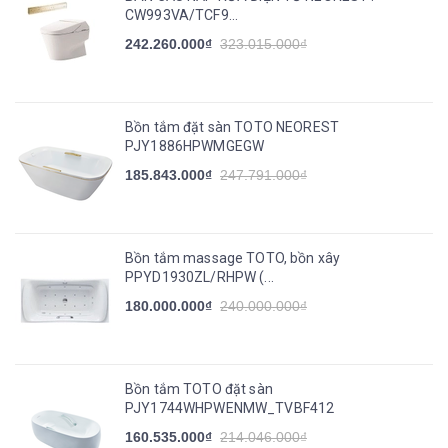
CW993VA/TCF9...
242.260.000₫
323.015.000₫
Bồn tắm đặt sàn TOTO NEOREST
PJY1886HPWMGEGW
185.843.000₫
247.791.000₫
Bồn tắm massage TOTO, bồn xây
PPYD1930ZL/RHPW (...
180.000.000₫
240.000.000₫
Bồn tắm TOTO đặt sàn
PJY1744WHPWENMW_TVBF412
160.535.000₫
214.046.000₫