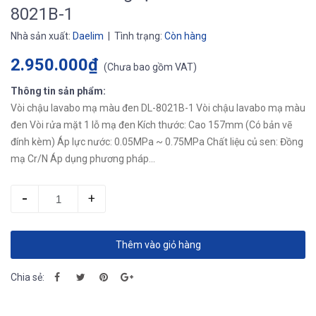
8021B-1
Nhà sản xuất:
Daelim
| Tình trạng:
Còn hàng
2.950.000₫
(
Chưa bao gồm VAT
)
Thông tin sản phẩm:
Vòi chậu lavabo mạ màu đen DL-8021B-1 Vòi chậu lavabo mạ màu
đen Vòi rửa mặt 1 lỗ mạ đen Kích thước: Cao 157mm (Có bản vẽ
đính kèm) Áp lực nước: 0.05MPa ~ 0.75MPa Chất liệu củ sen: Đồng
mạ Cr/N Áp dụng phương pháp...
-
+
Thêm vào giỏ hàng
Chia sẻ: