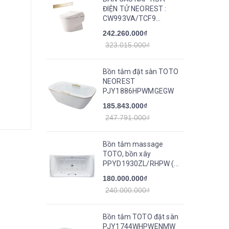
ĐIỆN TỬ NEOREST :
CW993VA/TCF9...
242.260.000₫
323.015.000₫
Bồn tắm đặt sàn TOTO
NEOREST
PJY1886HPWMGEGW
185.843.000₫
247.791.000₫
Bồn tắm massage
TOTO, bồn xây
PPYD1930ZL/RHPW (...
180.000.000₫
240.000.000₫
Bồn tắm TOTO đặt sàn
PJY1744WHPWENMW_TVBF412