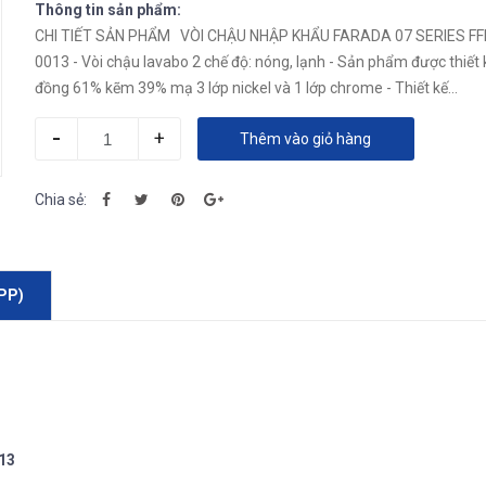
Thông tin sản phẩm:
CHI TIẾT SẢN PHẨM VÒI CHẬU NHẬP KHẨU FARADA 07 SERIES FFL
0013 - Vòi chậu lavabo 2 chế độ: nóng, lạnh - Sản phẩm được thiết 
đồng 61% kẽm 39% mạ 3 lớp nickel và 1 lớp chrome - Thiết kế...
-
+
Thêm vào giỏ hàng
Chia sẻ:
PP)
13