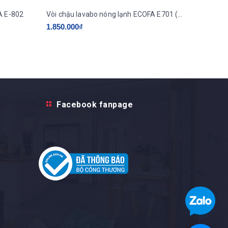
A E-802
Vòi chậu lavabo nóng lạnh ECOFA E701 ( tay rỗng )
1.850.000₫
1.850.0
Facebook fanpage