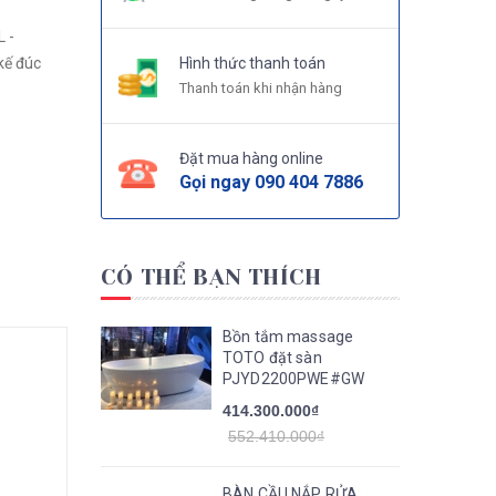
 -
kế đúc
Hình thức thanh toán
Thanh toán khi nhận hàng
Đặt mua hàng online
Gọi ngay
090 404 7886
CÓ THỂ BẠN THÍCH
Bồn tắm massage
TOTO đặt sàn
PJYD2200PWE#GW
414.300.000₫
552.410.000₫
BÀN CẦU NẮP RỬA