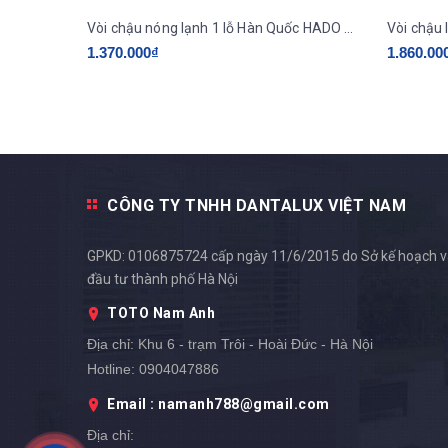
Vòi chậu nóng lạnh 1 lỗ Hàn Quốc HADO HU-310N
1.370.000₫
1.860.00
CÔNG TY TNHH DANTALUX VIỆT NAM
GPKD: 0106875724 cấp ngày 11/6/2015 do Sở kế hoạch 
đầu tư thành phố Hà Nội
TOTO Nam Anh
Địa chỉ:
Khu 6 - trạm Trôi - Hoài Đức - Hà Nội
Hotline:
0904047886
Email : namanh788@gmail.com
Địa chỉ: