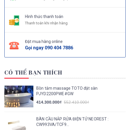
Hình thức thanh toán
Thanh toán khi nhận hàng
Đặt mua hàng online
Gọi ngay
090 404 7886
CÓ THỂ BẠN THÍCH
Bồn tắm massage TOTO đặt sàn
PJYD2200PWE#GW
414.300.000₫
552.410.000₫
BÀN CẦU NẮP RỬA ĐIỆN TỬ NEOREST :
CW993VA/TCF9...