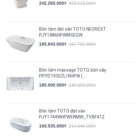
242.260.000₫
323.015.000₫
Bồn tắm đặt sàn TOTO NEOREST
PJY1886HPWMGEGW
185.843.000₫
247.791.000₫
Bồn tắm massage TOTO, bồn xây
PPYD1930ZL/RHPW (...
180.000.000₫
240.000.000₫
Bồn tắm TOTO đặt sàn
PJY1744WHPWENMW_TVBF412
160.535.000₫
214.046.000₫