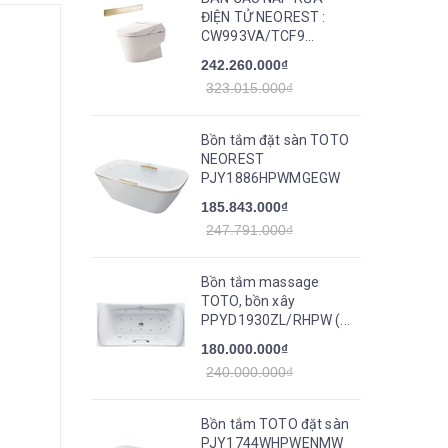
ĐIỆN TỬ NEOREST :
CW993VA/TCF9...
242.260.000₫
323.015.000₫
Bồn tắm đặt sàn TOTO
NEOREST
PJY1886HPWMGEGW
185.843.000₫
247.791.000₫
Bồn tắm massage
TOTO, bồn xây
PPYD1930ZL/RHPW (...
180.000.000₫
240.000.000₫
Bồn tắm TOTO đặt sàn
PJY1744WHPWENMW_TVBF412