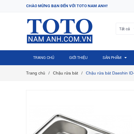
CHÀO MỪNG BẠN ĐẾN VỚI TOTO NAM ANH!
Tất cả
TRANG CHỦ
GIỚI THIỆU
SẢN PHẨM
Trang chủ
Chậu rửa bát
Chậu rửa bát Daeshin ID
/
/