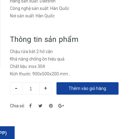
Hãng sản xuất: Daeshin
Công nghệ sản xuất: Hàn Quốc
Nơi sản xuất: Hàn Quốc
Thông tin sản phẩm
Chậu rửa bát 2 hố cân
Khả năng chống ồn hiệu quả
Chất liệu: inox 304
Kích thước: 900x500x200 mm
KT hố cân : 400×390 và 400x390mm
-
+
Thêm vào giỏ hàng
Chia sẻ:
PP)