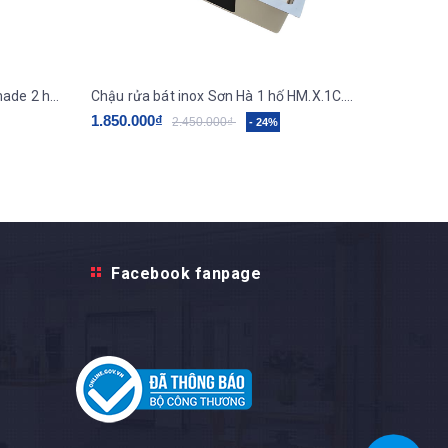
Chậu rửa bát inox Sơn Hà Handmade 2 hố cân HM.X.2C.82.2.2
Chậu rửa bát inox Sơn Hà 1 hố HM.X.1C.60.2.3
1.850.000₫
1.850.0
2.450.000₫
- 24%
Facebook fanpage