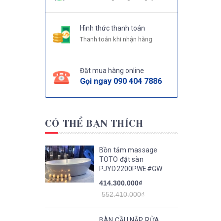
Hình thức thanh toán
Thanh toán khi nhận hàng
Đặt mua hàng online
Gọi ngay
090 404 7886
CÓ THỂ BẠN THÍCH
Bồn tắm massage
TOTO đặt sàn
PJYD2200PWE#GW
414.300.000₫
552.410.000₫
BÀN CẦU NẮP RỬA