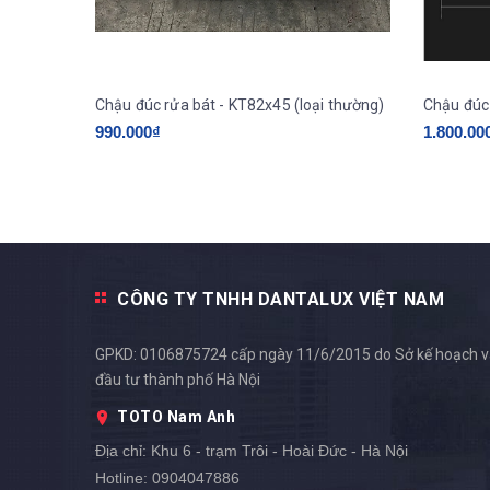
Chậu đúc rửa bát - KT82x45 (loại thường)
Chậu đúc 
990.000₫
1.800.00
CÔNG TY TNHH DANTALUX VIỆT NAM
GPKD: 0106875724 cấp ngày 11/6/2015 do Sở kế hoạch 
đầu tư thành phố Hà Nội
TOTO Nam Anh
Địa chỉ:
Khu 6 - trạm Trôi - Hoài Đức - Hà Nội
Hotline:
0904047886