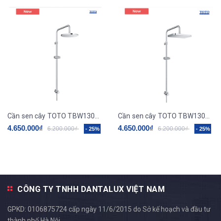
Cần sen cây TOTO TBW13020V
Cần sen cây TOTO TBW13040V
4.650.000₫
4.650.000₫
6.200.000₫
6.200.000₫
- 25%
- 25%
CÔNG TY TNHH DANTALUX VIỆT NAM
GPKD: 0106875724 cấp ngày 11/6/2015 do Sở kế hoạch và đầu tư
thành phố Hà Nội