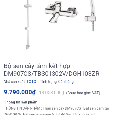
Bộ sen cây tắm kết hợp
DM907CS/TBS01302V/DGH108ZR
Nhà sản xuất:
TOTO
| Tình trạng:
Còn hàng
9.790.000₫
13.058.000₫
(
Chưa bao gồm VAT
)
Thông tin sản phẩm:
THÔNG TIN SẢN PHẨM : Thân sen cây DM907CS Bát sen câm tay
DGH108ZR bát sen massage 5 chế độ Sen tắm nóng lạnh