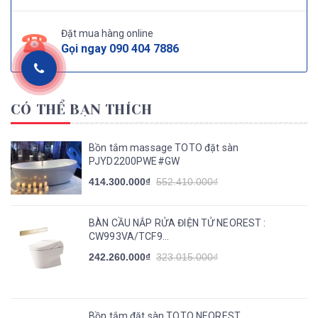
Đặt mua hàng online
Gọi ngay
090 404 7886
CÓ THỂ BẠN THÍCH
Bồn tắm massage TOTO đặt sàn
PJYD2200PWE#GW
414.300.000₫
552.410.000₫
BÀN CẦU NẮP RỬA ĐIỆN TỬ NEOREST :
CW993VA/TCF9...
242.260.000₫
323.015.000₫
Bồn tắm đặt sàn TOTO NEOREST