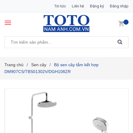
Tin tức
Liên hệ
Đăng ký
Đăng nhập
Trang chủ
Sen cây
Bộ sen cây tắm kết hợp
/
/
DM907CS/TBS01302V/DGH108ZR