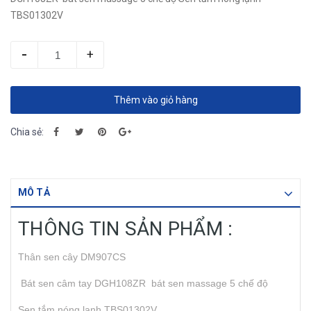
TBS01302V
-
+
Thêm vào giỏ hàng
Chia sẻ:
MÔ TẢ
THÔNG TIN SẢN PHẨM :
Thân sen cây DM907CS
Bát sen câm tay DGH108ZR bát sen massage 5 chế độ
Sen tắm nóng lạnh TBS01302V