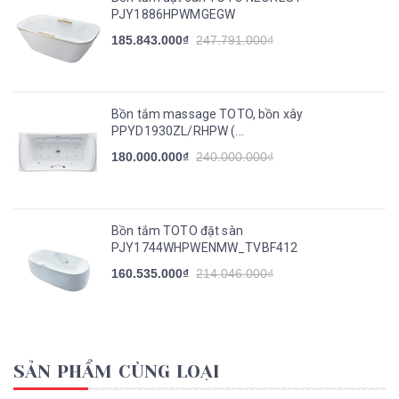
PJY1886HPWMGEGW
185.843.000₫
247.791.000₫
Bồn tắm massage TOTO, bồn xây
PPYD1930ZL/RHPW (...
180.000.000₫
240.000.000₫
Bồn tắm TOTO đặt sàn
PJY1744WHPWENMW_TVBF412
160.535.000₫
214.046.000₫
SẢN PHẨM CÙNG LOẠI