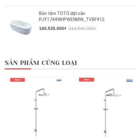
Bồn tắm TOTO đặt sàn
PJY1744WHPWENMW_TVBF412
160.535.000₫
214.046.000₫
SẢN PHẨM CÙNG LOẠI