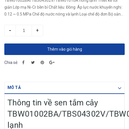
TBW01002BA/TBS04302V/TBW01010A nóng lạnh Thiết kế tối
giản Lớp mạ Ni-Cr bền bỉ Chất liệu: Đồng Áp lực nước khuyến nghị :
0.12 ~ 0.5 MPa Chế độ nước nóng và lạnh Loại chế độ đơn Bộ sản
phẩm gồm có 1 Bộ thân chính...
-
+
Thêm vào giỏ hàng
Chia sẻ:
MÔ TẢ
Thông tin về sen tắm cây
TBW01002BA/TBS04302V/TBW0
lạnh