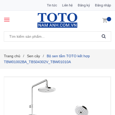
Tin tức
Liên hệ
Đăng ký
Đăng nhập
Trang chủ
Sen cây
Bộ sen tắm TOTO kết hợp
/
/
TBW01002BA_TBS04302V_TBW01010A