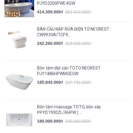
PJYD2200PWE#GW
414.300.000₫
552.410.000₫
BÀN CẦU NẮP RỬA ĐIỆN TỬ NEOREST :
CW993VA/TCF9...
242.260.000₫
323.015.000₫
Bồn tắm đặt sàn TOTO NEOREST
PJY1886HPWMGEGW
185.843.000₫
247.791.000₫
Bồn tắm massage TOTO, bồn xây
PPYD1930ZL/RHPW (...
180.000.000₫
240.000.000₫