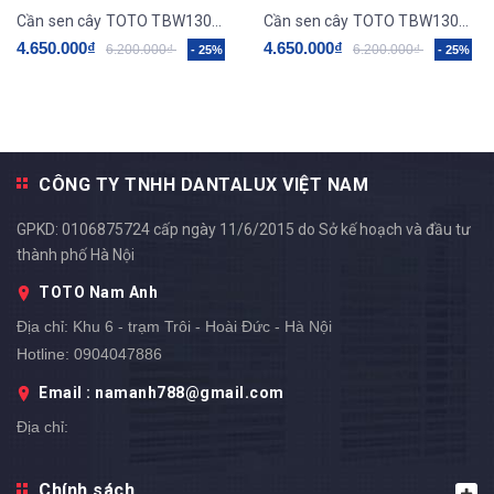
Cần sen cây TOTO TBW13020V
Cần sen cây TOTO TBW13040V
4.650.000₫
4.650.000₫
6.200.000₫
6.200.000₫
- 25%
- 25%
CÔNG TY TNHH DANTALUX VIỆT NAM
GPKD: 0106875724 cấp ngày 11/6/2015 do Sở kế hoạch và đầu tư
thành phố Hà Nội
TOTO Nam Anh
Địa chỉ:
Khu 6 - trạm Trôi - Hoài Đức - Hà Nội
Hotline:
0904047886
Email : namanh788@gmail.com
Địa chỉ: