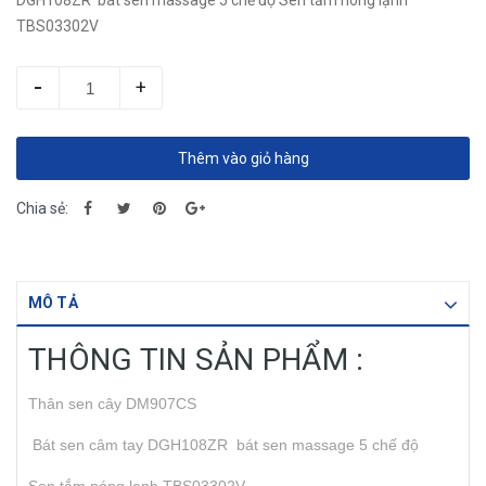
DGH108ZR bát sen massage 5 chế độ Sen tắm nóng lạnh
TBS03302V
-
+
Thêm vào giỏ hàng
Chia sẻ:
MÔ TẢ
THÔNG TIN SẢN PHẨM :
Thân sen cây DM907CS
Bát sen câm tay DGH108ZR bát sen massage 5 chế độ