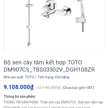
Bộ sen cây tắm kết hợp TOTO
DM907CS_TBS03302V_DGH108ZR
Nhà sản xuất:
TOTO
| Tình trạng:
Còn hàng
9.108.000₫
12.145.000₫
(
Chưa bao gồm VAT
)
Thông tin sản phẩm:
THÔNG TIN SẢN PHẨM : Thân sen cây DM907CS Bát sen câm tay