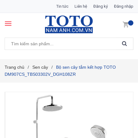
Tin tức
Liên hệ
Đăng ký
Đăng nhập
Trang chủ
Sen cây
Bộ sen cây tắm kết hợp TOTO
/
/
DM907CS_TBS03302V_DGH108ZR