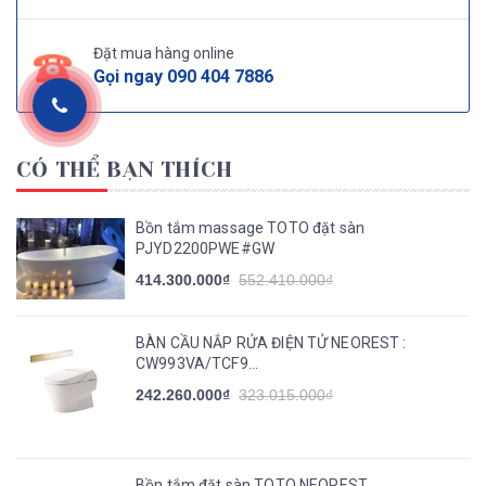
Đặt mua hàng online
Gọi ngay
090 404 7886
CÓ THỂ BẠN THÍCH
Bồn tắm massage TOTO đặt sàn
PJYD2200PWE#GW
414.300.000₫
552.410.000₫
BÀN CẦU NẮP RỬA ĐIỆN TỬ NEOREST :
CW993VA/TCF9...
242.260.000₫
323.015.000₫
Bồn tắm đặt sàn TOTO NEOREST