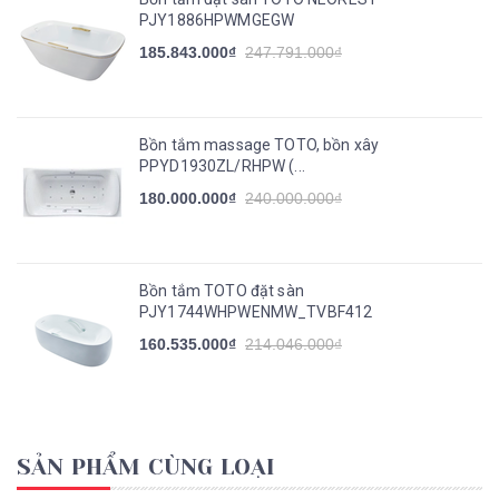
PJY1886HPWMGEGW
185.843.000₫
247.791.000₫
Bồn tắm massage TOTO, bồn xây
PPYD1930ZL/RHPW (...
180.000.000₫
240.000.000₫
Bồn tắm TOTO đặt sàn
PJY1744WHPWENMW_TVBF412
160.535.000₫
214.046.000₫
SẢN PHẨM CÙNG LOẠI