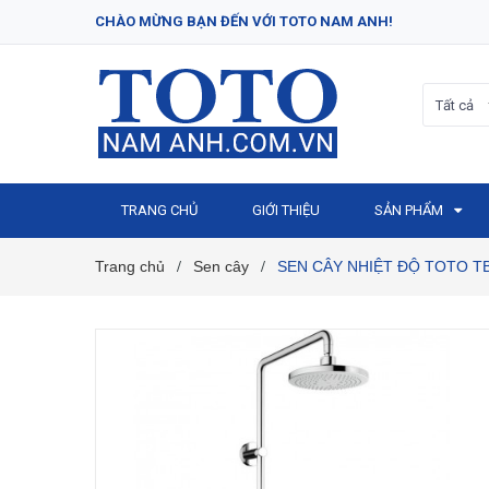
CHÀO MỪNG BẠN ĐẾN VỚI TOTO NAM ANH!
Tất cả
TRANG CHỦ
GIỚI THIỆU
SẢN PHẨM
Trang chủ
Sen cây
SEN CÂY NHIỆT ĐỘ TOTO T
/
/