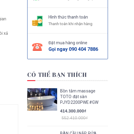
Hình thức thanh toán
Thanh toán khi nhận hàng
Đặt mua hàng online
Gọi ngay
090 404 7886
CÓ THỂ BẠN THÍCH
Bồn tắm massage
TOTO đặt sàn
PJYD2200PWE#GW
414.300.000₫
552.410.000₫
BÀN CẦU NẮP RỬA