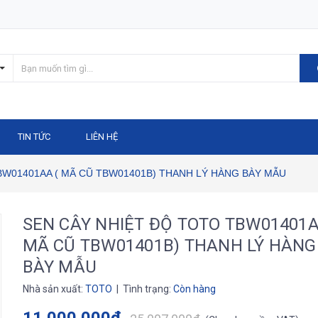
TIN TỨC
LIÊN HỆ
BW01401AA ( MÃ CŨ TBW01401B) THANH LÝ HÀNG BÀY MẪU
SEN CÂY NHIỆT ĐỘ TOTO TBW01401A
MÃ CŨ TBW01401B) THANH LÝ HÀNG
BÀY MẪU
Nhà sản xuất:
TOTO
| Tình trạng:
Còn hàng