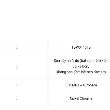
:
TBW01401B
Sen cây nhiệt độ (bát sen tròn) kèm
:
vòi xả bồn,
không bao gồm bát sen cầm tay
:
0.15MPa ~ 0.75MPa
:
Nickel Chrome