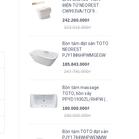
ĐIỆN TỬ NEOREST :
CW993VA/TCF9...
242.260.000₫
323.015.000₫
Bồn tắm đặt sàn TOTO
NEOREST
PJY1886HPWMGEGW
185.843.000₫
247.791.000₫
Bồn tắm massage
TOTO, bồn xây
PPYD1930ZL/RHPW (...
180.000.000₫
240.000.000₫
Bồn tắm TOTO đặt sàn
PJY1744WHPWENMW_TVBF412