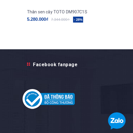
Thân sen cây TOTO DM907C1S
5.280.000₫
8.960.0
7.344.000₫
- 28%
Facebook fanpage