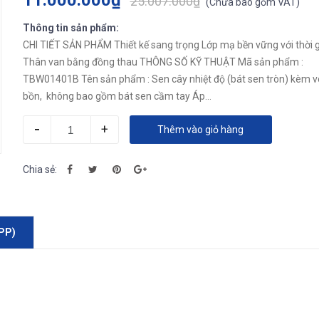
11.000.000₫
25.007.000₫
(
Chưa bao gồm VAT
)
Thông tin sản phẩm:
CHI TIẾT SẢN PHẨM Thiết kế sang trọng Lớp mạ bền vững với thời gian
Thân van bằng đồng thau THÔNG SỐ KỸ THUẬT Mã sản phẩm :
TBW01401B Tên sản phẩm : Sen cây nhiệt độ (bát sen tròn) kèm vòi xả
bồn, không bao gồm bát sen cầm tay Áp...
-
+
Thêm vào giỏ hàng
Chia sẻ:
PP)