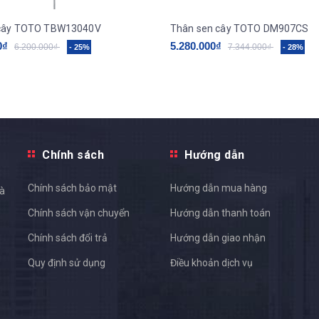
 cây TOTO TBW13040V
Thân sen cây TOTO DM907CS
0₫
5.280.000₫
6.200.000₫
7.344.000₫
- 25%
- 28%
Chính sách
Hướng dẫn
Chính sách bảo mật
Hướng dẫn mua hàng
và
Chính sách vận chuyển
Hướng dẫn thanh toán
Chính sách đổi trả
Hướng dẫn giao nhận
Quy định sử dụng
Điều khoản dịch vụ