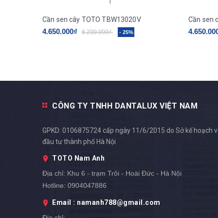
Cần sen cây TOTO TBW13020V
Cần sen
4.650.000₫
4.650.00
6.200.000₫
- 25%
CÔNG TY TNHH DANTALUX VIỆT NAM
GPKD: 0106875724 cấp ngày 11/6/2015 do Sở kế hoạch 
đầu tư thành phố Hà Nội
TOTO Nam Anh
Địa chỉ:
Khu 6 - trạm Trôi - Hoài Đức - Hà Nội
Hotline:
0904047886
Email : namanh788@gmail.com
Địa chỉ: